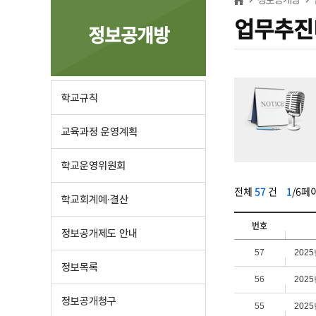
업무추진비
정보공개방
학교규칙
교육과정 운영계획
학교운영위원회
전체
57
건
1
/6페
학교회계예·결산
번호
정보공개제도 안내
57
202
정보목록
56
202
정보공개청구
55
202