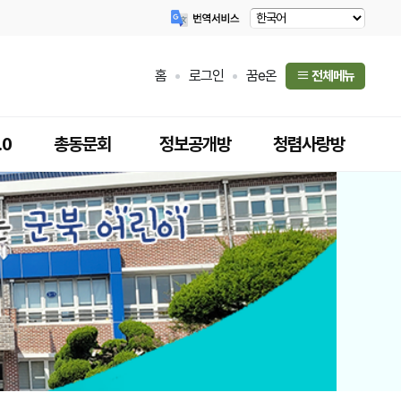
홈
로그인
꿈e온
전체메뉴
.0
총동문회
정보공개방
청렴사랑방