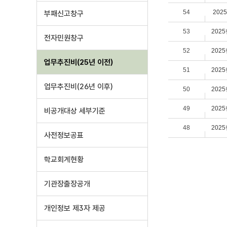
54
202
부패신고창구
53
202
전자민원창구
52
202
업무추진비(25년 이전)
51
202
업무추진비(26년 이후)
50
202
49
202
비공개대상 세부기준
48
202
사전정보공표
학교회계현황
기관장출장공개
개인정보 제3자 제공