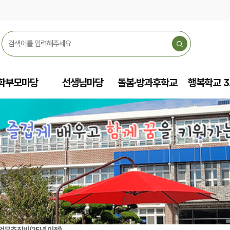
학부모마당
선생님마당
돌봄·방과후학교
행복학교 3
업무추진비(25년 이전)