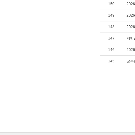
150
202
149
202
148
202
147
지방공
146
202
145
군북초