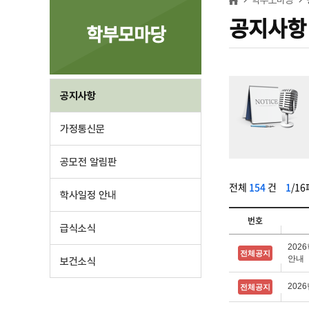
공지사항
학부모마당
공지사항
가정통신문
공모전 알림판
전체
154
건
1
/1
학사일정 안내
번호
급식소식
202
전체공지
안내
보건소식
202
전체공지