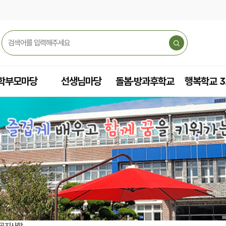
학부모마당
선생님마당
돌봄·방과후학교
행복학교 3
공지사항