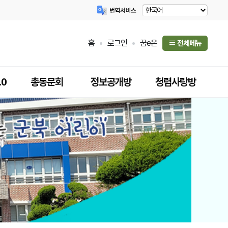
홈
로그인
꿈e온
전체메뉴
.0
총동문회
정보공개방
청렴사랑방