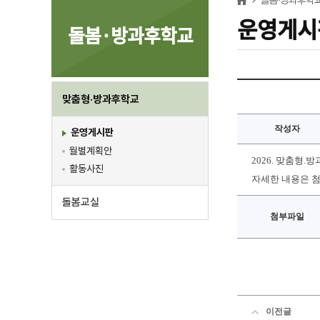
운영게시
돌봄·방과후학교
맞춤형·방과후학교
작성자
운영게시판
월별계획안
2026. 맞춤형
활동사진
자세한 내용은 
돌봄교실
첨부파일
이전글