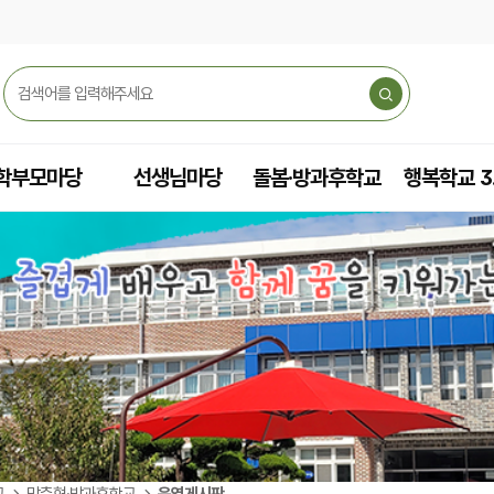
학부모마당
선생님마당
돌봄·방과후학교
행복학교 3
교
맞춤형·방과후학교
운영게시판