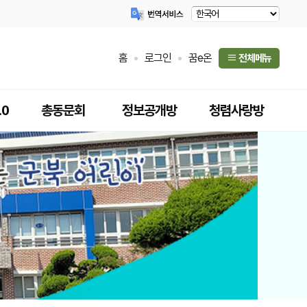
홈
로그인
꿈e온
전체메뉴
.0
총동문회
정보공개방
청렴사랑방